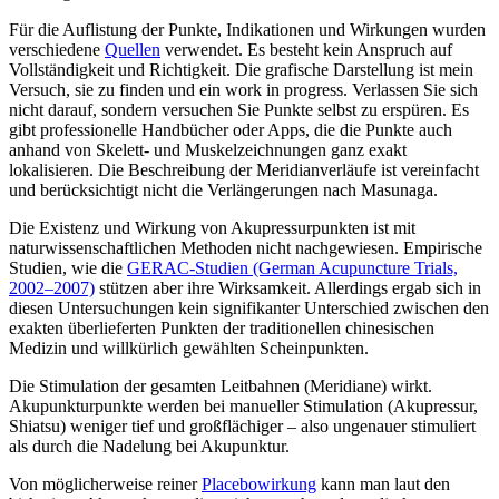
Für die Auflistung der Punkte, Indikationen und Wirkungen wurden
verschiedene
Quellen
verwendet. Es besteht kein Anspruch auf
Vollständigkeit und Richtigkeit. Die grafische Darstellung ist mein
Versuch, sie zu finden und ein work in progress. Verlassen Sie sich
nicht darauf, sondern versuchen Sie Punkte selbst zu erspüren. Es
gibt professionelle Handbücher oder Apps, die die Punkte auch
anhand von Skelett- und Muskelzeichnungen ganz exakt
lokalisieren. Die Beschreibung der Meridianverläufe ist vereinfacht
und berücksichtigt nicht die Verlängerungen nach Masunaga.
Die Existenz und Wirkung von Akupressurpunkten ist mit
naturwissenschaftlichen Methoden nicht nachgewiesen. Empirische
Studien, wie die
GERAC-Studien (German Acupuncture Trials,
2002–2007)
stützen aber ihre Wirksamkeit. Allerdings ergab sich in
diesen Untersuchungen kein signifikanter Unterschied zwischen den
exakten überlieferten Punkten der traditionellen chinesischen
Medizin und willkürlich gewählten Scheinpunkten.
Die Stimulation der gesamten Leitbahnen (Meridiane) wirkt.
Akupunkturpunkte werden bei manueller Stimulation (Akupressur,
Shiatsu) weniger tief und großflächiger – also ungenauer stimuliert
als durch die Nadelung bei Akupunktur.
Von möglicherweise reiner
Placebowirkung
kann man laut den