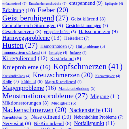
entspannend
(9)
Epilepsie
(4)
entkrampfend
(3)
Entscheidungsschwäche
(3)
Fieber
(20)
Erkältung
(10)
Geist beruhigend
(27)
Geist klärend
(8)
Genitalbereich Störungen
(9)
Gesichtslähmungen
(7)
Halsschmerzen
(9)
Gesichtsnerven
(8)
grippaler Infekt
(5)
Harnwegsprobleme
(13)
Heiserkeit
(7)
Husten
(27)
Hämorrhoiden
(7)
Hüftprobleme
(5)
Immunsystem stärkend
(5)
Ischialgie
(4)
Juckreiz
(4)
Ki regulierend
(12)
Ki stärkend
(8)
Kopfschmerzen
(41)
Knieprobleme
(16)
Kreuzschmerzen
(20)
Kreislaufkollaps
(4)
Kurzatmigkeit
(4)
Kälte
(7)
kühlend
(6)
Magen-Ki rebellierend
(4)
Magenprobleme
(16)
Mandelentzündung
(5)
Menstruationsprobleme
(27)
Migräne
(11)
Miktionsstörungen
(8)
Müdigkeit
(6)
Nackenschmerzen
(20)
Nackensteife
(13)
Nase öffnend
(10)
Nebenhöhlen Probleme
(7)
Nasenbluten
(5)
Notfallspunkt
(11)
Nervosität
(8)
Ni-Ki stärkend
(8)