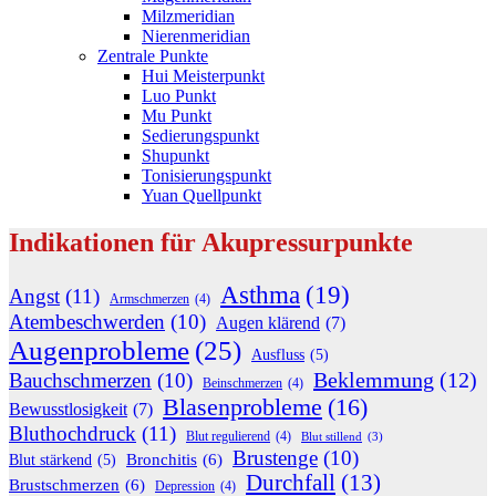
Milzmeridian
Nierenmeridian
Zentrale Punkte
Hui Meisterpunkt
Luo Punkt
Mu Punkt
Sedierungspunkt
Shupunkt
Tonisierungspunkt
Yuan Quellpunkt
Indikationen für Akupressurpunkte
Asthma
(19)
Angst
(11)
Armschmerzen
(4)
Atembeschwerden
(10)
Augen klärend
(7)
Augenprobleme
(25)
Ausfluss
(5)
Beklemmung
(12)
Bauchschmerzen
(10)
Beinschmerzen
(4)
Blasenprobleme
(16)
Bewusstlosigkeit
(7)
Bluthochdruck
(11)
Blut regulierend
(4)
Blut stillend
(3)
Brustenge
(10)
Bronchitis
(6)
Blut stärkend
(5)
Durchfall
(13)
Brustschmerzen
(6)
Depression
(4)