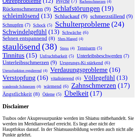
Ohrenprobleme
(12)
Psyche
(7)
Rachenschmerzen
(4)
Schlafstörungen
(19)
Rückenschmerzen
(9)
schleimlösend
(13)
Schluckauf
(9)
schmerzstillend
(9)
Schulterprobleme
(24)
Schnupfen
(7)
Schock
(5)
Schwindelgefühl
(13)
Schwäche
(6)
Sehnen entspannend
(8)
Shen-Mangel
(4)
staulösend
(38)
Tennisarm
(5)
Stress
(4)
Tinnitus
(15)
Unterleibsbeschwerden
(7)
Unfruchtbarkeit
(5)
Unterleibsschmerzen
(9)
Ursprungs-Ki stärkend
(6)
Verdauungsprobleme
(16)
Uterusfunktion regulierend
(4)
Verstopfung
(16)
Völlegefühl
(13)
vitalisierend
(6)
Zahnschmerzen
(17)
wärmend
(6)
wandernde Schmerzen
(4)
Übelkeit
(17)
Ängstlichkeit
(8)
Ödeme
(5)
Disclaimer
Tsubos oder Akupressurpunkte werden im Shiatsu mitbehandelt. Sie
werden im Meridianverlauf erreicht. Es liegt aber nicht der
Hauptfokus darauf. In der Shiatsuausbildung werden auch nicht alle
Punkte gelehrt.