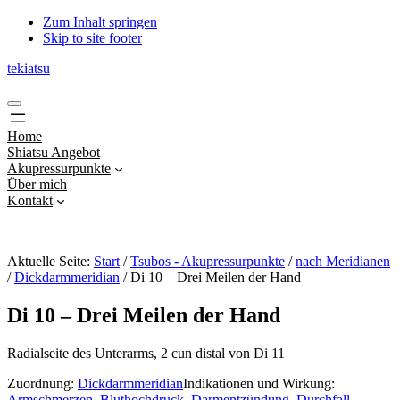
Zum Inhalt springen
Skip to site footer
tekiatsu
Shiatsu
Menu
bringt
Energie
Home
in
Shiatsu Angebot
Fluss...
Akupressurpunkte
Über mich
Kontakt
Aktuelle Seite:
Start
/
Tsubos - Akupressurpunkte
/
nach Meridianen
/
Dickdarmmeridian
/
Di 10 – Drei Meilen der Hand
Di 10 – Drei Meilen der Hand
Radialseite des Unterarms, 2 cun distal von Di 11
Zuordnung:
Dickdarmmeridian
Indikationen und Wirkung:
Armschmerzen
,
Bluthochdruck
,
Darmentzündung
,
Durchfall
,