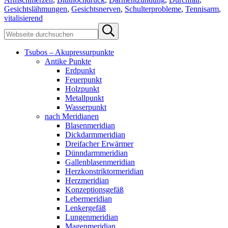
Gesichtslähmungen
,
Gesichtsnerven
,
Schulterprobleme
,
Tennisarm
,
vitalisierend
Sidebar
Webseite
Submit
durchsuchen
search
Tsubos – Akupressurpunkte
Antike Punkte
Erdpunkt
Feuerpunkt
Holzpunkt
Metallpunkt
Wasserpunkt
nach Meridianen
Blasenmeridian
Dickdarmmeridian
Dreifacher Erwärmer
Dünndarmmeridian
Gallenblasenmeridian
Herzkonstriktormeridian
Herzmeridian
Konzeptionsgefäß
Lebermeridian
Lenkergefäß
Lungenmeridian
Magenmeridian